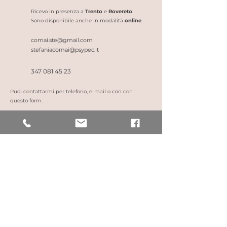
Ricevo in presenza a
Trento
e
Rovereto
.
​​Sono disponibile anche in modalità
online
.
comai.ste@gmail.com
stefaniacomai@psypec.it
347 081 45 23
Puoi contattarmi per telefono, e-mail o con con
questo form.