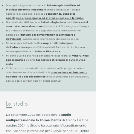
Sono psicologa specializzata in
Psicoterapia familiare ad
indirizzo sistemico-relazionale
presso l'Istituto di Terapia
Familiare di Bologna. Fornisco
consulenza, supporto
psicologico e psicoterapia ad individui, coppie o famiglie.
Ho un Master di II livello in
Psicobiologia della nutrizione e del
comportamento alimentare
(Università di Tor Vergata / Campus
Bio - Medico di Roma). Ho approfondito la formazione nel
campo dei
disturbi del comportamento alimentare e
dell'obesità
, nonché nella promozione di sani stili di vita.
Mi sono specializzata in
Psicologia dello sviluppo e
dell'educazione
presso l'Università di Padova. Ho inoltre una
laurea specialistica in
Scienze filosofiche
Mi sono qualificata nella conduzione di percorsi di
mindfulness
psicosomatica
e come
facilitatrice di gruppi di auto-mutuo-
aiuto
Collaboro con un ente del terzo settore nella progettazione e
coordinamento di servizi rivolti alla
prevenzione ed intervento
nell'ambito delle dipendenze
in collaborazione con Enti Locali,
Servizi socio-sanitari ed altri soggetti privati
Lo studio
Da settembre 2025 collaboro con lo
studio
multiprofessionale In Forma Mentis
di Trento. Da fine
ottobre 2024 lo Studio ha ottenuto l’Accreditamento
con l’Azienda provinciale per i Servizi sanitari di Trento